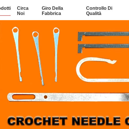
dotti
Circa
Giro Della
Controllo Di
Noi
Fabbrica
Qualità