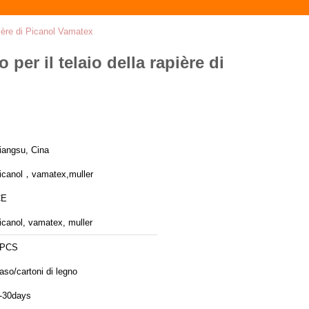
apière di Picanol Vamatex
 per il telaio della rapière di
iangsu, Cina
icanol，vamatex,muller
CE
icanol, vamatex, muller
1PCS
aso/cartoni di legno
-30days