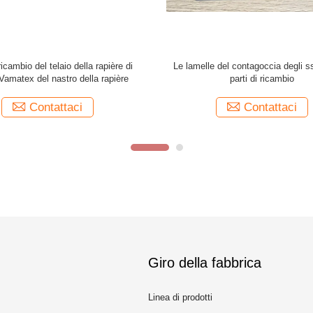
ostegno del lato della struttura di
Picanol Omni più i pezzi di ricamb
pare Parts Heald dell'aria di Omni
scanalatura 12groove B157681 del
Picanol di delta
della struttura del cablagg
Contattaci
Contattaci
Giro della fabbrica
Linea di prodotti