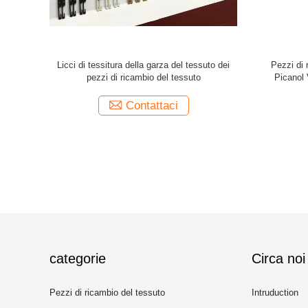
atiera di 20
Connettore del DRC della struttura del liccio
DRC 2 di s
tiera
del DRC dei pezzi di ricambio del tessuto del
Jet Loom S
telaio
Contattaci
categorie
Circa noi
Pezzi di ricambio del tessuto
Intruduction